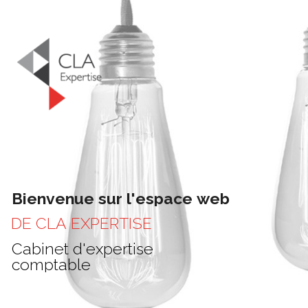
B
i
e
n
v
e
n
u
e
s
u
r
l
'
e
s
p
a
c
e
w
e
b
D
E
C
L
A
E
X
P
E
R
T
I
S
E
C
a
b
i
n
e
t
d
'
e
x
p
e
r
t
i
s
e
c
o
m
p
t
a
b
l
e