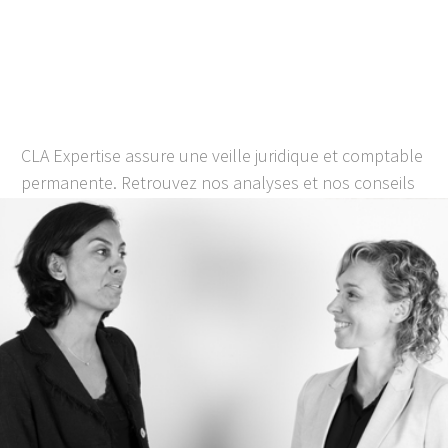
NOS CONSEILS &
ACTUALITÉS
CLA Expertise assure une veille juridique et comptable
permanente. Retrouvez nos analyses et nos conseils
pour assurer au mieux la gestion et le développement
de vos activités.