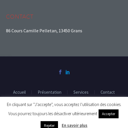
CONTACT
86 Cours Camille Pelletan, 13450 Grans
Accueil
Présentation
Services
Contact
Portail clients
En cliquant sur ”J’accepte”, vous acceptez l’utilisation des cookies.
Vous pourrez toujours les désactiver ultérieurement
Accepter
2023 © Copyrights CLA Expertise
En savoir plus
Rejeter